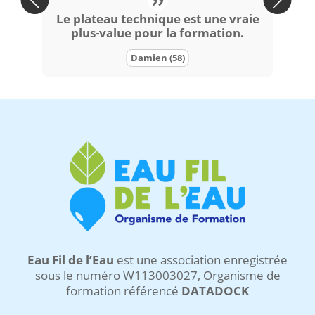
Le plateau technique est une vraie
Moi
plus-value pour la formation.
L’expérience d’un terrassier de
Damien (58)
métier est très appréciée
Eau Fil de l’Eau
est une association enregistrée
sous le numéro W113003027,
Organisme de
formation référencé
DATADOCK