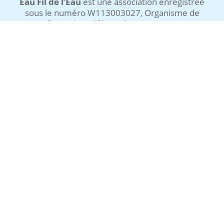
Eau Fil de l’Eau
est une association enregistrée
Réserver
Télécharger
la formation
le programme
sous le numéro W113003027,
Organisme de
formation référencé
DATADOCK
NOUS CONTACTER
COORDONNÉES
Salles de formations :